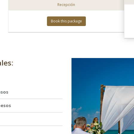
Recepción
Book this package
les:
esos
pesos