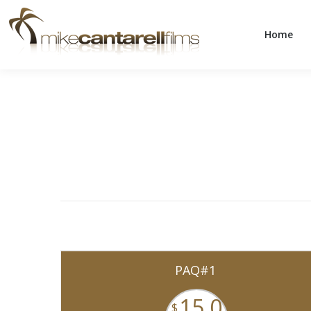
Home
Home
PAQ#1
15,0
$