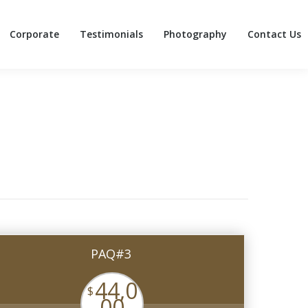
Corporate
Testimonials
Photography
Contact Us
Corporate
Testimonials
Photography
Contact Us
PAQ#3
44,0
$
00