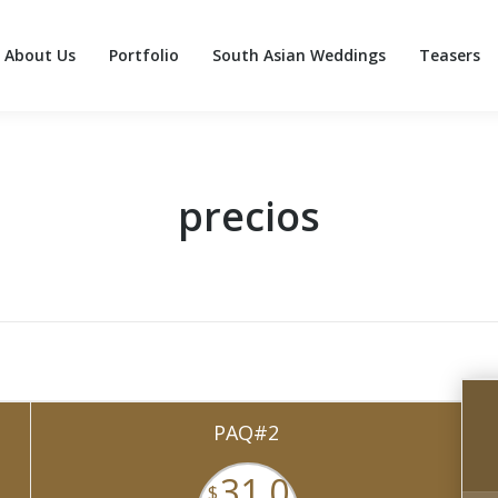
About Us
Portfolio
South Asian Weddings
Teasers
About Us
Portfolio
South Asian Weddings
Teasers
precios
PAQ#2
31,0
$